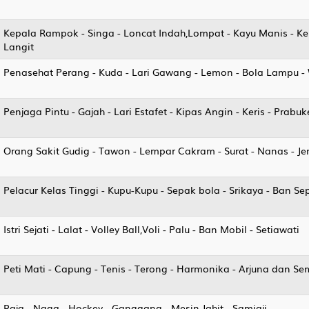
Kepala Rampok - Singa - Loncat Indah,Lompat - Kayu Manis - Ker
Langit
Penasehat Perang - Kuda - Lari Gawang - Lemon - Bola Lampu -
Penjaga Pintu - Gajah - Lari Estafet - Kipas Angin - Keris - Prabu
Orang Sakit Gudig - Tawon - Lempar Cakram - Surat - Nanas - 
Pelacur Kelas Tinggi - Kupu-Kupu - Sepak bola - Srikaya - Ban S
Istri Sejati - Lalat - Volley Ball,Voli - Palu - Ban Mobil - Setiawati
Peti Mati - Capung - Tenis - Terong - Harmonika - Arjuna dan S
Raja - Naga - Hockey - Ganggang - Mesin Jahit - Samiaji