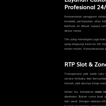
W
Tottenham Hotspur
27
Profesional 24
0.00
HDP
0.00
-1.28
Odds
1.11
Kenyamanan pengguna selalu 
28
PLAY
kendala, pertanyaan, atau ha
bantuan ini dibuat supaya se
Racing S... vs Villarre...
i
29
akses ramai.
16/08 22:00PM
Tim yang menangani juga bukan
H
Racing Santander
30
yang langsung kena ke inti ma
muter-muter. Komunikasinya p
W
Villarreal
31
0.50
HDP
-0.50
-1.31
Odds
-1.13
RTP Slot & Zon
PLAY
32
Transparansi jadi salah satu
Parma Ca... vs Cagliari
i
secara terbuka dan bersumber
23/08 01:45AM
terkait, jadi alurnya tetap me
33
H
Parma Calcio
Selain itu, kehadiran
zona r
dipahami. Bukan cuma buat p
W
Cagliari
34
dari awal. Dengan adanya inf
0.00
HDP
0.00
-1.16
Odds
1.02
ke tiap permainan yang tersed