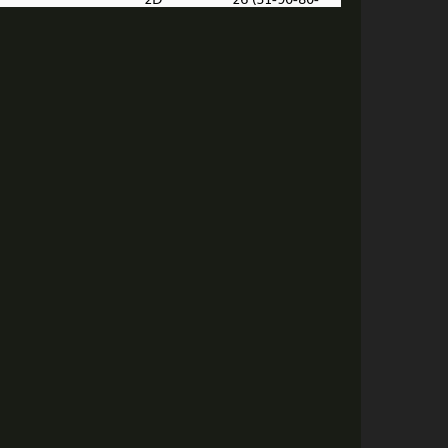
40)
Dewi Supraba
2D
27 (19-61-06-
11)
2D
32 (03-60-18-
10)
2D
34 (36-73-89-
23)
bat - Sayempraba
2D
36 (34-83-87-
33)
- Truk - Gareng
2D
37 (38-59-83-
09)
2D
40 (43-76-78-
26)
Untari
2D
38 (37-67-84-
17)