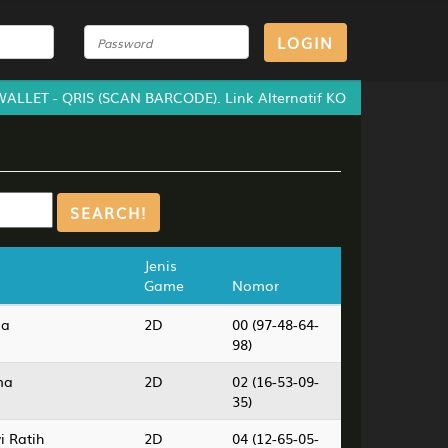
LOGIN
(SCAN BARCODE). Link Alternatif KOINTOTO : - https://kttbos.c
Jenis
Jenis
Game
Game
Nomor
Nomor
na
2D
00 (97-48-64-
98)
ma
2D
02 (16-53-09-
35)
i Ratih
2D
04 (12-65-05-