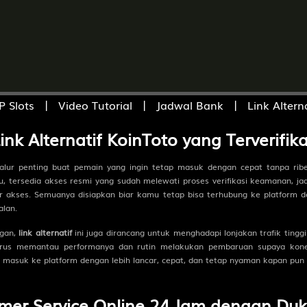
|
|
|
P Slots
Video Tutorial
Jadwal Bank
Link Altern
ink Alternatif KoinToto yang Terverifika
jalur penting buat pemain yang ingin tetap masuk dengan cepat tanpa ri
u, tersedia akses resmi yang sudah melewati proses verifikasi keamanan, j
lur akses. Semuanya disiapkan biar kamu tetap bisa terhubung ke platform d
alan.
ngan,
link alternatif
ini juga dirancang untuk menghadapi lonjakan trafik tinggi
terus memantau performanya dan rutin melakukan pembaruan supaya koneks
 masuk ke platform dengan lebih lancar, cepat, dan tetap nyaman kapan pun 
mer Service Online 24 Jam dengan Du