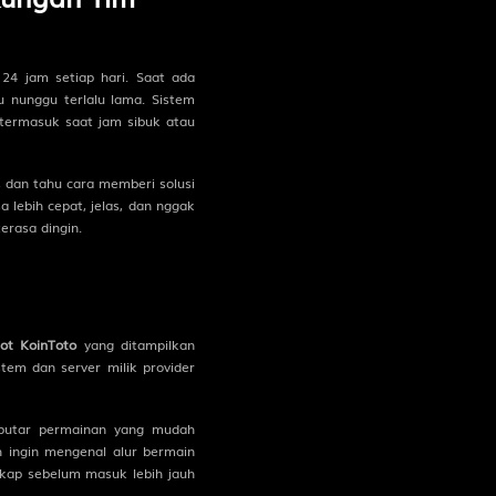
24 jam setiap hari. Saat ada
u nunggu terlalu lama. Sistem
 termasuk saat jam sibuk atau
, dan tahu cara memberi solusi
 lebih cepat, jelas, dan nggak
erasa dingin.
ot KoinToto
yang ditampilkan
tem dan server milik provider
putar permainan yang mudah
 ingin mengenal alur bermain
gkap sebelum masuk lebih jauh