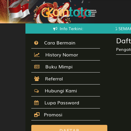
Udinese vs Como
i
22/08 23:30PM
H
Udinese
KOINTOTO menghadirkan sistem DEPOSIT YANG SEMAKIN MUDAH De
Info Terkini:
W
Como
Daft
0.50
HDP
-0.50
1.01
Odds
-1.14
Cara Bermain
Pengat
PLAY
History Nomor
Hull Cit... vs Manchest...
Buku Mimpi
i
22/08 19:30PM
Referral
H
Hull City
Hubungi Kami
W
Manchester United
1.25
HDP
-1.25
-1.12
Odds
-1.01
Lupa Password
PLAY
Promosi
Sevilla vs Rayo Val...
i
16/08 22:00PM
DAFTAR