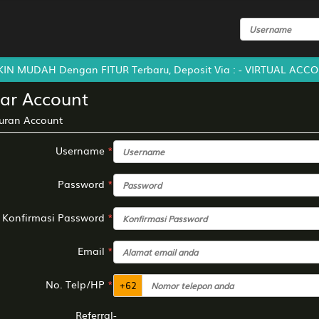
ngan FITUR Terbaru, Deposit Via : - VIRTUAL ACCOUNT - E-WALLE
ar Account
uran Account
Username
*
Password
*
Konfirmasi Password
*
Email
*
No. Telp/HP
*
+62
Referral
-