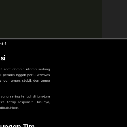
atif
si
bet saat domain utama sedang
adi pemain nggak perlu waswas
engan aman, stabil, dan tanpa
 yang sering terjadi di jam-jam
i tetap responsif. Hasilnya,
dibutuhkan.
kungan Tim